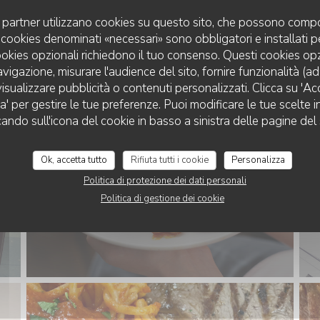
uoi partner utilizzano cookies su questo sito, che possono compo
 I cookies denominati «necessari» sono obbligatori e installati 
cookies opzionali richiedono il tuo consenso. Questi cookies o
avigazione, misurare l'audience del sito, fornire funzionalità (a
isualizzare pubblicità o contenuti personalizzati. Clicca su 'Acce
za' per gestire le tue preferenze. Puoi modificare le tue scelte
cando sull'icona del cookie in basso a sinistra delle pagine del 
Ok, accetta tutto
Rifiuta tutti i cookie
Personalizza
Politica di protezione dei dati personali
Politica di gestione dei cookie