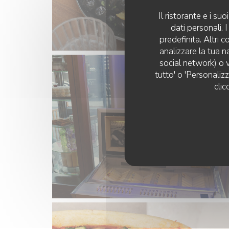
Il ristorante e i s
dati personali.
predefinita. Altri 
analizzare la tua n
social network) o v
tutto' o 'Personaliz
clic