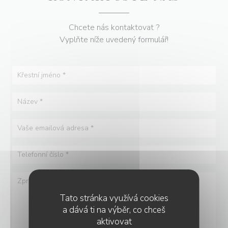
Chcete nás kontaktovat ?
Vyplňte níže uvedený formulář!
Tato stránka využívá cookies
a dává ti na výběr, co chceš
aktivovat