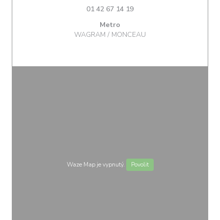
01 42 67 14 19
Metro
WAGRAM / MONCEAU
Waze Map je vypnutý.
Povolit