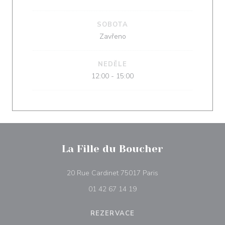
SOBOTA
Zavřeno
NEDĚLE
12:00 - 15:00
La Fille du Boucher
((otevře se v novém 
20 Rue Cardinet 75017 Paris
01 42 67 14 19
REZERVACE