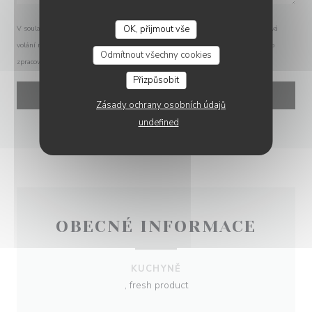
OK, přijmout vše
V souladu se zákonem o ochraně spotřebitele máte právo odmítnout marketingová
volání registrací v Robinsonově seznamu:
robinsonseznam.cz
. Pro více informací o
Odmítnout všechny cookies
zpracování vašich údajů si přečtěte naše
zásady ochrany osobních údajů
.
Přizpůsobit
Zásady ochrany osobních údajů
undefined
OBECNÉ INFORMACE
KUCHYNĚ
, fresh product