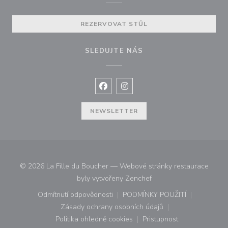
REZERVOVAT STŮL
SLEDUJTE NÁS
Facebook ((otevře se v novém okně
Instagram ((otevře se v nové
NEWSLETTER
© 2026 La Fille du Boucher — Webové stránky restaurace
((otevře se v novém okn
byly vytvořeny
Zenchef
Odmítnutí odpovědnosti
PODMÍNKY POUŽITÍ
((otevře se v novém okně))
((otevře se v novém o
Zásady ochrany osobních údajů
((otevře se v novém okně))
Politika ohledně cookies
Pristupnost
((otevře se v novém okně))
((otevře se v novém o