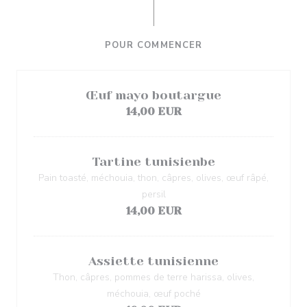
POUR COMMENCER
Œuf mayo boutargue
14,00 EUR
Tartine tunisienbe
Pain toasté, méchouia, thon, câpres, olives, œuf râpé,
persil
14,00 EUR
Assiette tunisienne
Thon, câpres, pommes de terre harissa, olives,
méchouia, œuf poché