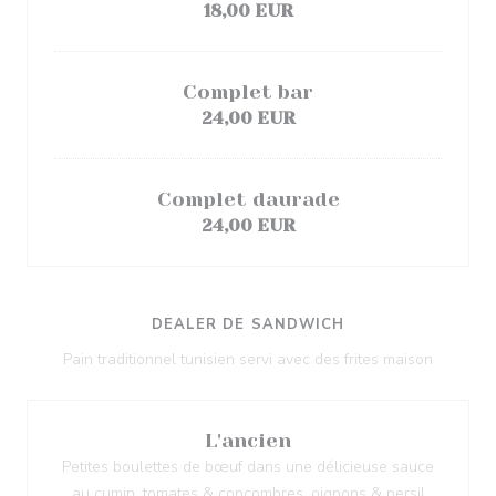
18,00 EUR
Complet bar
24,00 EUR
Complet daurade
24,00 EUR
DEALER DE SANDWICH
Pain traditionnel tunisien servi avec des frites maison
L'ancien
Petites boulettes de bœuf dans une délicieuse sauce
au cumin, tomates & concombres, oignons & persil