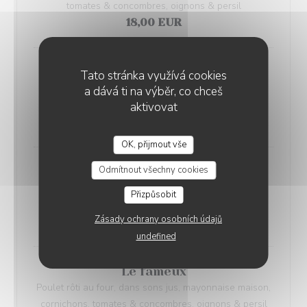
tomates & concombres, oignons & persil
18,00 EUR
Le ricain
Tato stránka využívá cookies
Steak haché pur bœuf , mayo- maison, cornichons ,
a dává ti na výběr, co chceš
tomates & concombres , oignons & persil
aktivovat
17,00 EUR
OK, přijmout vše
Odmítnout všechny cookies
Le chichi
Belles boulettes de shabbat, méchouia, harissa ,
Přizpůsobit
tomates & concombres , oignons & persil
Zásady ochrany osobních údajů
18,00 EUR
undefined
Le fameux
Poulet rôti au four, dans sons jus, mayonnaise maison,
cornichons, tomates & concombres, oignons & persil