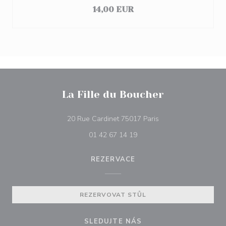
14,00 EUR
La Fille du Boucher
((otevře se v novém 
20 Rue Cardinet 75017 Paris
01 42 67 14 19
REZERVACE
REZERVOVAT STŮL
SLEDUJTE NÁS