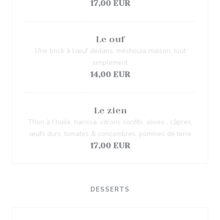
17,00 EUR
Le ouf
Une brick à l’œuf dedans, méchouia maison, tout
simplement
14,00 EUR
Le zien
Thon à l’huile, harissa, citrons confits, olives , câpres,
œufs durs, tomates & concombres, pommes de terre
17,00 EUR
DESSERTS