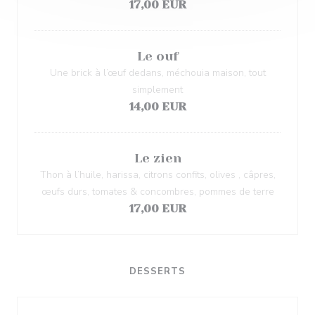
17,00 EUR
Le ouf
Une brick à l’œuf dedans, méchouia maison, tout
simplement
14,00 EUR
Le zien
Thon à l’huile, harissa, citrons confits, olives , câpres,
œufs durs, tomates & concombres, pommes de terre
17,00 EUR
DESSERTS