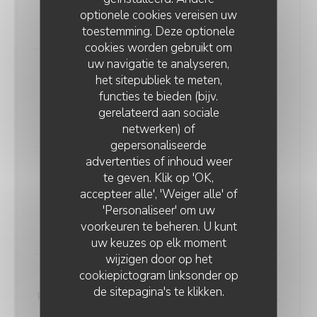
tomates & concombres, oignons & persil
optionele cookies vereisen uw
18,00 EUR
toestemming. Deze optionele
cookies worden gebruikt om
uw navigatie te analyseren,
Le ricain
het sitepubliek te meten,
Steak haché pur bœuf , mayo- maison, cornichons ,
functies te bieden (bijv.
tomates & concombres , oignons & persil
gerelateerd aan sociale
17,00 EUR
netwerken) of
gepersonaliseerde
advertenties of inhoud weer
te geven. Klik op 'OK,
Le chichi
accepteer alle', 'Weiger alle' of
Belles boulettes de shabbat, méchouia, harissa ,
'Personaliseer' om uw
tomates & concombres , oignons & persil
voorkeuren te beheren. U kunt
18,00 EUR
uw keuzes op elk moment
wijzigen door op het
cookiepictogram linksonder op
Le fameux
de sitepagina's te klikken.
Poulet rôti au four, dans sons jus, mayonnaise maison,
cornichons, tomates & concombres, oignons & persil