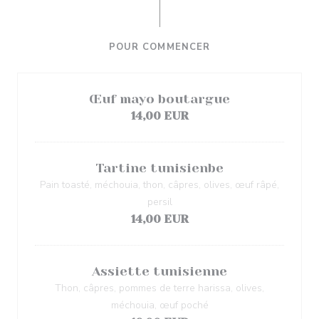
POUR COMMENCER
Œuf mayo boutargue
14,00 EUR
Tartine tunisienbe
Pain toasté, méchouia, thon, câpres, olives, œuf râpé,
persil
14,00 EUR
Assiette tunisienne
Thon, câpres, pommes de terre harissa, olives,
méchouia, œuf poché