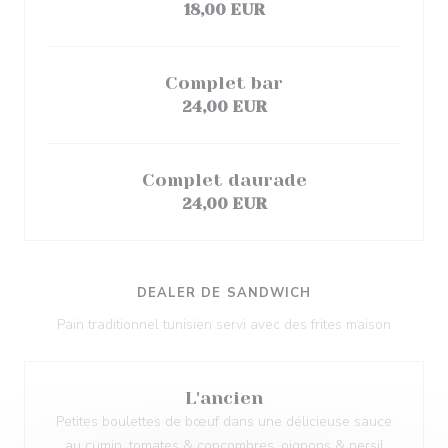
18,00 EUR
Complet bar
24,00 EUR
Complet daurade
24,00 EUR
DEALER DE SANDWICH
Pain traditionnel tunisien servi avec des frites maison
L'ancien
Petites boulettes de bœuf dans une délicieuse sauce
au cumin, tomates & concombres, oignons & persil