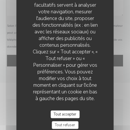
facultatifs servent à analyser
votre navigation, mesurer
l'audience du site, proposer
des fonctionnalités (ex : en lien
Selon l'article L.223-2 du code de la consommation, il est rappelé que le consommateur
avec les réseaux sociaux) ou
peut user de son droit à s'inscrire sur la liste d'opposition au démarchage
afficher des publicités ou
téléphonique Bloctel :
bloctel.gouv.fr
. Pour plus d'informations sur le traitement de vos
contenus personnalisés.
données, consultez notre
politique de confidentialité
.
Cliquez sur « Tout accepter », «
Tout refuser » ou «
Personnaliser » pour gérer vos
préférences. Vous pouvez
modifier vos choix à tout
moment en cliquant sur l'icône
représentant un cookie en bas
à gauche des pages du site.
INFOS PRATIQUES
Tout accepter
Tout refuser