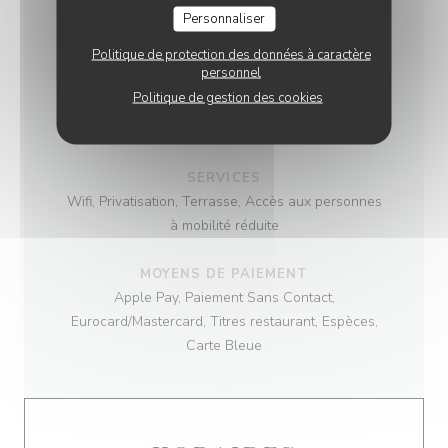
CUISINE
Personnaliser
Fait maison, Produits frais, Cuisine Traditionnelle
Politique de protection des données à caractère
personnel
TYPE DE RESTAURANT
Politique de gestion des cookies
Restaurant traditionnel
SERVICES
Wifi, Privatisation, Terrasse, Accès aux personnes
à mobilité réduite
MOYENS DE PAIEMENT
Apple Pay, Paiement Sans Contact,
Eurocard/Mastercard, Titres restaurant, Espèces,
Carte Bleue