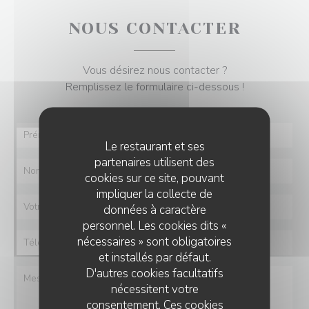
NOUS CONTACTER
Vous désirez nous contacter ?
Remplissez le formulaire ci-dessous !
Le restaurant et ses
partenaires utilisent des
cookies sur ce site, pouvant
impliquer la collecte de
données à caractère
personnel. Les cookies dits «
nécessaires » sont obligatoires
et installés par défaut.
D'autres cookies facultatifs
nécessitent votre
consentement. Ces cookies