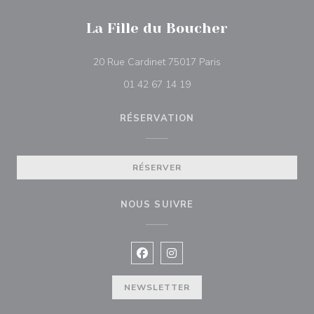
La Fille du Boucher
((ouvre une nouvelle 
20 Rue Cardinet 75017 Paris
01 42 67 14 19
RÉSERVATION
RÉSERVER
NOUS SUIVRE
Facebook ((ouvre une nouvelle fenê
Instagram ((ouvre une nouvell
NEWSLETTER