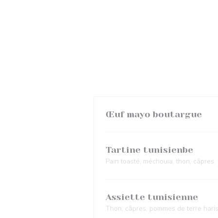
Œuf mayo boutargue
Tartine tunisienbe
Pain toasté, méchouia, thon, câpres, 
Assiette tunisienne
Thon, câpres, pommes de terre haris