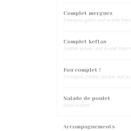
Complet merguez
3 merguez grillés, œuf au plat, frit
Complet keftas
3 keftas grillées, œuf au plat, frite
Fou complet !
2 merguez, 2 keftas, parguit, œuf au 
Salade de poulet
Grillé ou pané
Accompagnements