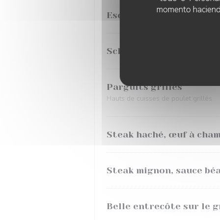
momento haciendo c
Escalope de poulet gril
Schnitzel maison
Parguits grillés
Hauts de cuisses de poulet grillés
Steak haché, œuf à cha
Steak mignon, sauce bé
Belle entrecôte sur le g