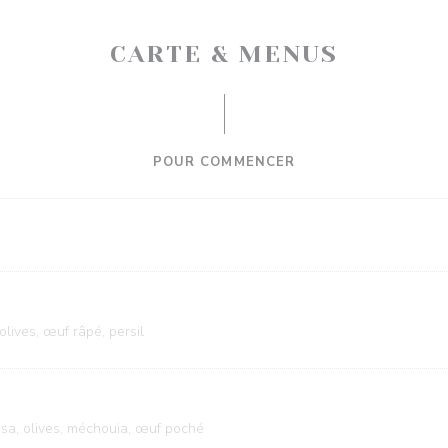
CARTE & MENUS
POUR COMMENCER
olives, œuf râpé, persil
sa, olives, méchouia, œuf poché