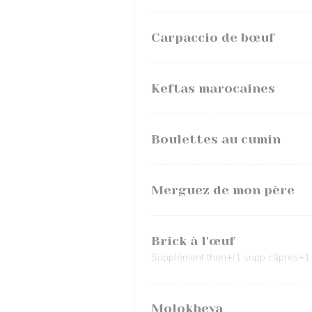
Carpaccio de bœuf
Keftas marocaines
Boulettes au cumin
Merguez de mon père
Brick à l'œuf
Supplément thon+/1 supp câpres+1
Molokheya