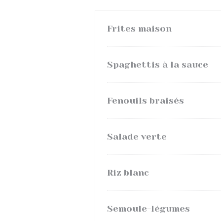
Frites maison
Spaghettis à la sauce
Fenouils braisés
Salade verte
Riz blanc
Semoule-légumes