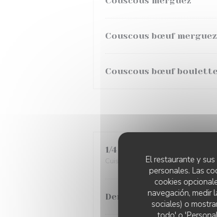
Couscous merguez
Couscous bœuf merguez
Couscous bœuf boulett
1/4 de poulet rôti
El restaurante y sus 
Cuisse ou blanc
personales. Las co
cookies opcionale
navegación, medir l
Demi poulet rôti au fou
sociales) o mostra
todo' o 'Persona