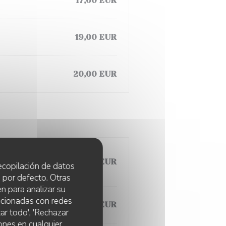
17,00 EUR
19,00 EUR
20,00 EUR
15,00 EUR
 recopilación de datos
 por defecto. Otras
n para analizar su
lacionadas con redes
22,00 EUR
ar todo', 'Rechazar
ones en cualquier