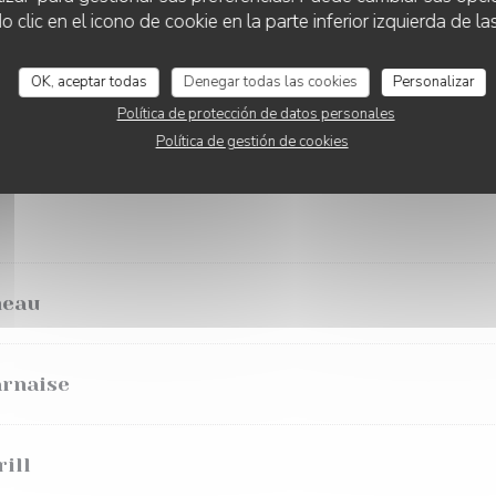
lic en el icono de cookie en la parte inferior izquierda de las
lé
OK, aceptar todas
Denegar todas las cookies
Personalizar
Política de protección de datos personales
Política de gestión de cookies
meau
arnaise
rill