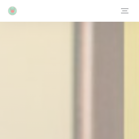
Πίνακας διαχείρισης "Μπισκότων" (Cookies)